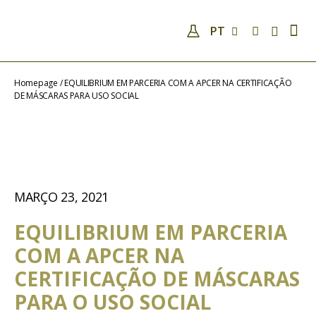
PT
EMPRESA
QUALIFICAÇÕES E COMPETÊNCIAS
ANÁLISES
COVID-19
NOTÍCIAS
CONTACTOS
Homepage
/
EQUILIBRIUM EM PARCERIA COM A APCER NA CERTIFICAÇÃO
DE MÁSCARAS PARA USO SOCIAL
MARÇO 23, 2021
EQUILIBRIUM EM PARCERIA
COM A APCER NA
CERTIFICAÇÃO DE MÁSCARAS
PARA O USO SOCIAL