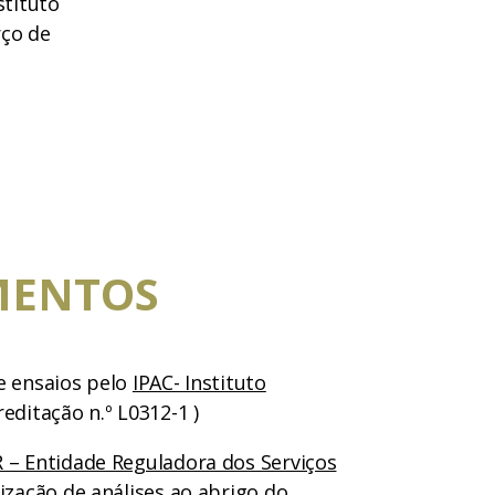
stituto
rço de
MENTOS
e ensaios pelo
IPAC- Instituto
editação n.º L0312-1 )
 – Entidade Reguladora dos Serviços
ização de análises ao abrigo do