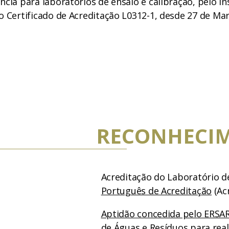
cia para laboratórios de ensaio e calibração, pelo In
o Certificado de Acreditação L0312-1, desde 27 de Ma
RECONHECI
Acreditação do Laboratório d
Português de Acreditação
(Acr
Aptidão concedida pelo ERSAR
de Águas e Resíduos para real