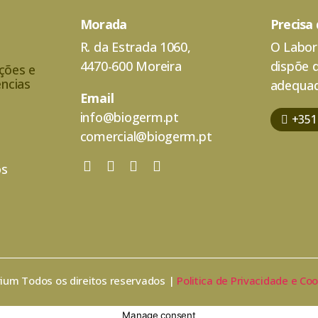
Morada
Precisa
R. da Estrada 1060,
O Labor
4470-600 Moreira
dispõe 
ações e
ncias
adequad
Email
info@biogerm.pt
+351
comercial@biogerm.pt
os
rium Todos os direitos reservados |
Politica de Privacidade e Co
Manage consent