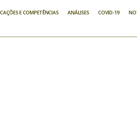
ICAÇÕES E COMPETÊNCIAS
ANÁLISES
COVID-19
NO
ES E COMPETÊNCIAS
DITAÇÃO