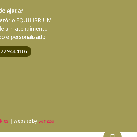
 de Ajuda?
atório EQUILIBRIUM
de um atendimento
o e personalizado.
 22 944 4166
okies
| Website by
Sanzza