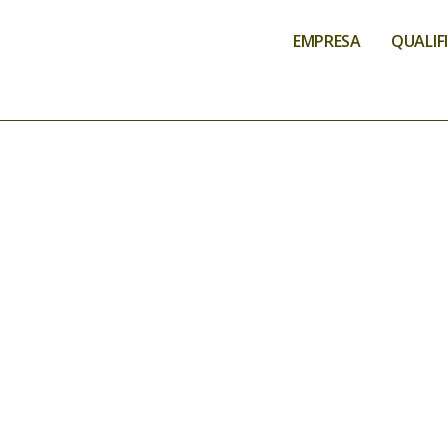
EMPRESA
QUALIF
QUALIFICAÇÕ
A ACRE