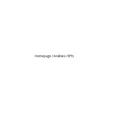
Homepage
/
Análises
/
EPI’s