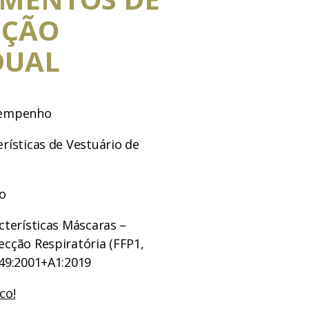
CÇÃO
DUAL
sempenho
rísticas de Vestuário de
ão
cterísticas Máscaras –
ecção Respiratória (FFP1,
149:2001+A1:2019
co!