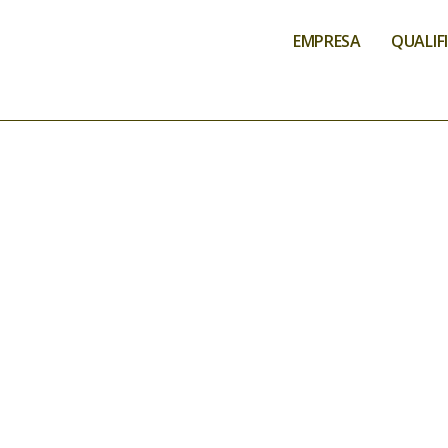
EMPRESA
QUALIF
SERVIÇOS DE 
EPI’S