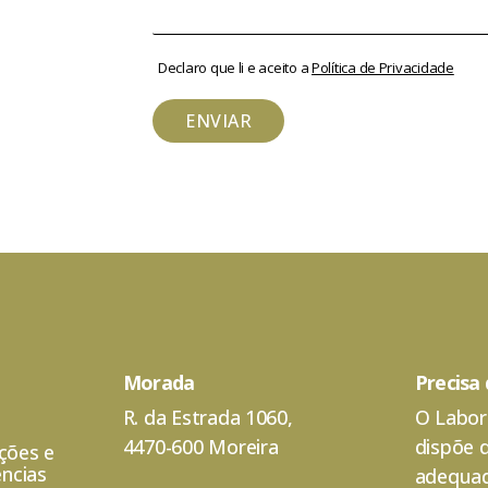
Declaro que li e aceito a
Política de Privacidade
ENVIAR
Morada
Precisa
R. da Estrada 1060,
O Labor
4470-600 Moreira
dispõe 
ações e
ncias
adequad