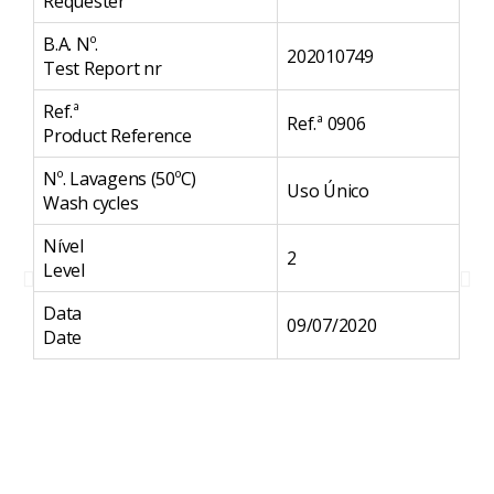
Requester
Re
B.A. Nº.
B.A
202010749
Test Report nr
Te
Ref.ª
Ref
Ref.ª 0906
Product Reference
Pr
Nº. Lavagens (50ºC)
Nº
Uso Único
Wash cycles
Wa
Nível
Ní
2
Level
Le
Data
Da
09/07/2020
Date
Da