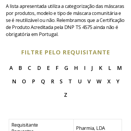
A lista apresentada utiliza a categorização das máscaras
por produtos, modelo e tipo de máscara comunitária e
se é reutilizável ou não. Relembramos que a Certificação
de Produto Acreditada pela DNP TS 4575 ainda não é
obrigatória em Portugal.
FILTRE PELO REQUISITANTE
A
B
C
D
E
F
G
H
I
J
K
L
M
N
O
P
Q
R
S
T
U
V
W
X
Y
Z
Requisitante
Re
Pharmia, LDA