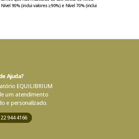
vel 90% (inclui valores ≥90%) e Nível 70% (inclui
 de Ajuda?
atório EQUILIBRIUM
de um atendimento
o e personalizado.
 22 944 4166