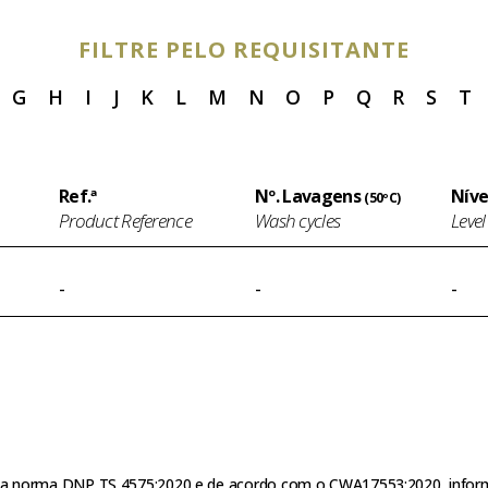
FILTRE PELO REQUISITANTE
G
H
I
J
K
L
M
N
O
P
Q
R
S
T
Ref.ª
Nº. Lavagens
Níve
(50ºC)
Product Reference
Wash cycles
Level
-
-
-
o da norma DNP TS 4575:2020 e de acordo com o CWA17553:2020, inform