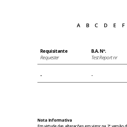
A
B
C
D
E
F
Requisitante
B.A. Nº.
Requester
Test Report nr
-
-
Nota Informativa
Em virtude das alterações em vigor na 2ª versã