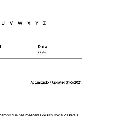
U
V
W
X
Y
Z
l
Data
Date
-
Actualizado / Updated 31/5/2021
amos que nas máscaras de uso social os níveis