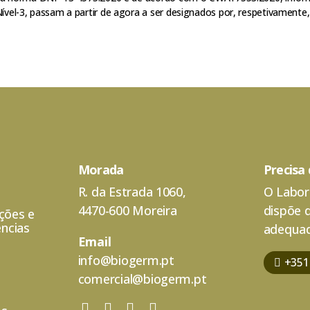
el-3, passam a partir de agora a ser designados por, respetivamente, Ní
Morada
Precisa
R. da Estrada 1060,
O Labor
4470-600 Moreira
dispõe 
ações e
ncias
adequad
Email
info@biogerm.pt
+351
comercial@biogerm.pt