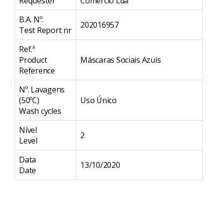
Requester
Comércio Lda
Re
B.A. Nº.
B.A
202016957
Test Report nr
Te
Ref.ª
Ref
Product
Máscaras Sociais Azuis
Pr
Reference
Nº
Nº. Lavagens
Wa
(50ºC)
Uso Único
Ní
Wash cycles
Le
Nível
2
Da
Level
Da
Data
13/10/2020
Date