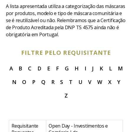
A lista apresentada utiliza a categorização das máscaras
por produtos, modelo e tipo de máscara comunitária e
se é reutilizável ou não. Relembramos que a Certificação
de Produto Acreditada pela DNP TS 4575 ainda não é
obrigatória em Portugal.
FILTRE PELO REQUISITANTE
A
B
C
D
E
F
G
H
I
J
K
L
M
N
O
P
Q
R
S
T
U
V
W
X
Y
Z
Requisitante
Open Day - Investimentos e
Re