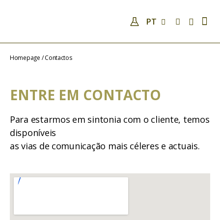
PT
EMPRESA
QUALIFICAÇÕES E COMPETÊNCIAS
ANÁLISES
COVID-19
NOTÍCIAS
CONTACTOS
Homepage
/
Contactos
ENTRE EM CONTACTO
Para estarmos em sintonia com o cliente, temos
disponíveis
as vias de comunicação mais céleres e actuais.