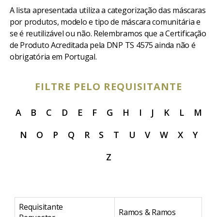
A lista apresentada utiliza a categorização das máscaras
por produtos, modelo e tipo de máscara comunitária e
se é reutilizável ou não. Relembramos que a Certificação
de Produto Acreditada pela DNP TS 4575 ainda não é
obrigatória em Portugal.
FILTRE PELO REQUISITANTE
A
B
C
D
E
F
G
H
I
J
K
L
M
N
O
P
Q
R
S
T
U
V
W
X
Y
Z
Requisitante
Re
Ramos & Ramos