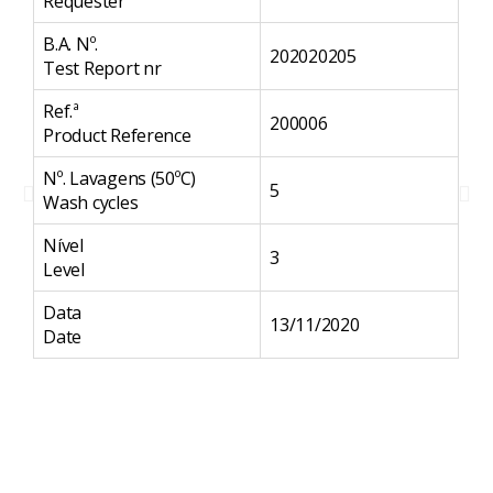
Requester
Re
B.A. Nº.
B.A
202020205
Test Report nr
Te
Ref.ª
Ref
200006
Product Reference
Pr
Nº. Lavagens (50ºC)
Nº
5
Wash cycles
Wa
Nível
Ní
3
Level
Le
Data
Da
13/11/2020
Date
Da