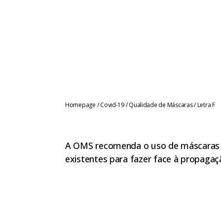
Homepage
/
Covid-19
/
Qualidade de Máscaras
/
Letra F
A OMS recomenda o uso de máscaras c
existentes para fazer face à propagaç