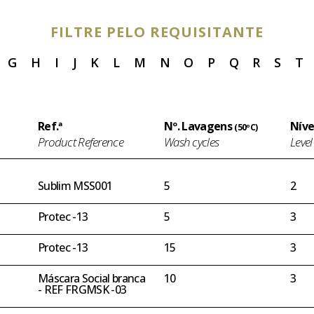
FILTRE PELO REQUISITANTE
G
H
I
J
K
L
M
N
O
P
Q
R
S
T
Ref.ª
Nº. Lavagens
Níve
(50ºC)
Product Reference
Wash cycles
Level
Sublim MSS001
5
2
Protec -13
5
3
Protec -13
15
3
Máscara Social branca
10
3
- REF FRGMSK -03