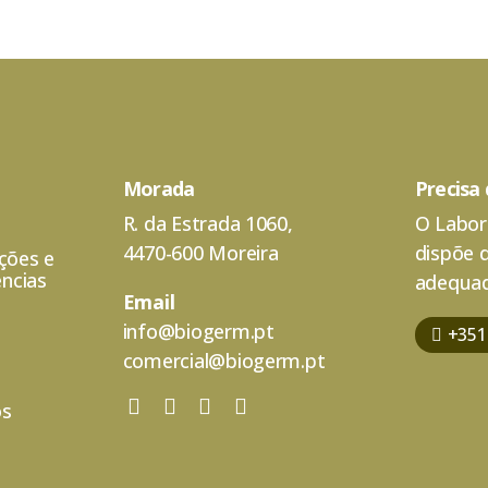
Morada
Precisa
R. da Estrada 1060,
O Labor
4470-600 Moreira
dispõe 
ações e
ncias
adequad
Email
info@biogerm.pt
+351
comercial@biogerm.pt
os