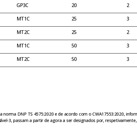
GP3C
20
2
MT1C
25
3
MT2C
25
2
MT1C
50
3
MT2C
50
3
o da norma DNP TS 4575:2020 e de acordo com o CWA17553:2020, inform
el-3, passam a partir de agora a ser designados por, respetivamente, Ní