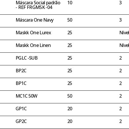
Máscara Social padrão
10
3
- REF FRGMSK -04
Máscara One Navy
50
3
Maskk One Lurex
25
Níve
Maskk One Linen
25
Níve
PGLC -SUB
25
2
BP2C
25
2
BP1C
25
2
MC1C 50W
50
2
GP1C
20
2
GP2C
20
2