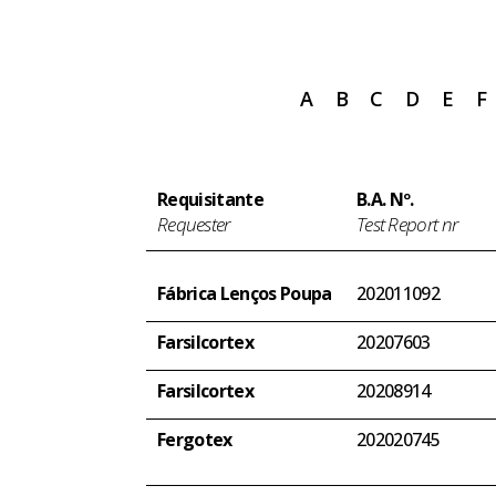
A
B
C
D
E
F
Requisitante
B.A. Nº.
Requester
Test Report nr
Fábrica Lenços Poupa
202011092
Farsilcortex
20207603
Farsilcortex
20208914
Fergotex
202020745